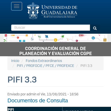
Pasar
Toggle
al
navigation
contenido
principal
Buscar
Buscar
COORDINACIÓN GENERAL DE
PLANEACIÓN Y EVALUACIÓN CGPE
Inicio
Fondos Extraordinarios
PIFI / PROFOCIE / PFCE / PROFEXCE
PIFI 3.3
PIFI 3.3
Enviado por
admin
el
Vie, 13/08/2021 - 16:56
Documentos de Consulta
PIFI