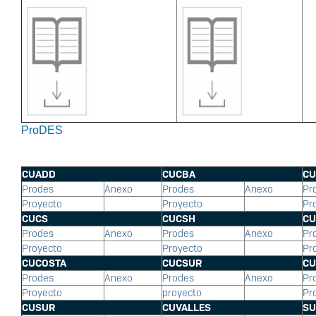
ProDES
CUADD
CUCBA
CU
Prodes
Anexo
Prodes
Anexo
Pr
Proyecto
Proyecto
Pr
CUCS
CUCSH
CU
Prodes
Anexo
Prodes
Anexo
Pr
Proyecto
Proyecto
Pr
CUCOSTA
CUCSUR
CU
Prodes
Anexo
Prodes
Anexo
Pr
Proyecto
proyecto
Pr
CUSUR
CUVALLES
SU