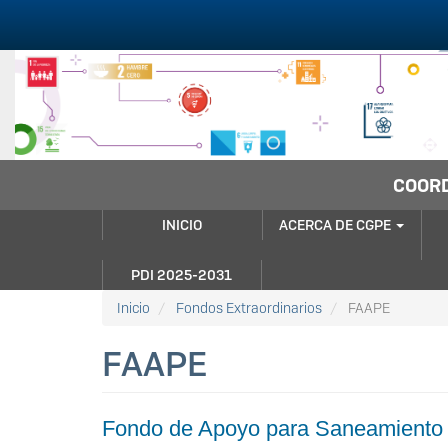
Pasar
al
contenido
principal
COORD
NAVEGACIÓN
INICIO
ACERCA DE CGPE
PRINCIPAL
PDI 2025-2031
Inicio
Fondos Extraordinarios
FAAPE
FAAPE
Fondo de Apoyo para Saneamiento F