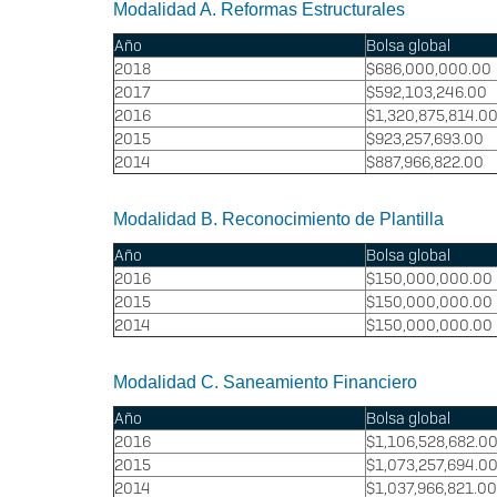
Modalidad A. Reformas Estructurales
Año
Bolsa global
2018
$686,000,000.00
2017
$592,103,246.00
2016
$1,320,875,814.0
2015
$923,257,693.00
2014
$887,966,822.00
Modalidad B. Reconocimiento de Plantilla
Año
Bolsa global
2016
$150,000,000.00
2015
$150,000,000.00
2014
$150,000,000.00
Modalidad C. Saneamiento Financiero
Año
Bolsa global
2016
$1,106,528,682.0
2015
$1,073,257,694.0
2014
$1,037,966,821.00