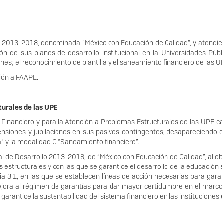
lo 2013-2018, denominada "México con Educación de Calidad", y atendie
ión de sus planes de desarrollo institucional en la Universidades Pú
nes; el reconocimiento de plantilla y el saneamiento financiero de las U
ión a FAAPE.
turales de las UPE
 Financiero y para la Atención a Problemas Estructurales de las UPE 
ensiones y jubilaciones en sus pasivos contingentes, desapareciendo 
a” y la modalidad C “Saneamiento financiero”.
l de Desarrollo 2013-2018, de “México con Educación de Calidad”, al obje
s estructurales y con las que se garantice el desarrollo de la educación
ia 3.1, en las que se establecen líneas de acción necesarias para garant
ora al régimen de garantías para dar mayor certidumbre en el marco r
garantice la sustentabilidad del sistema financiero en las instituciones