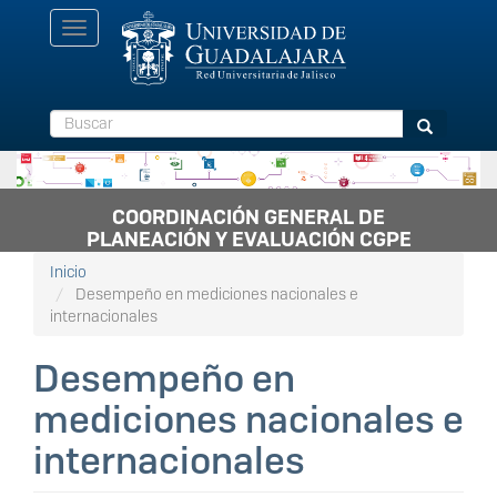
Pasar
Toggle
al
navigation
contenido
principal
Buscar
Buscar
COORDINACIÓN GENERAL DE
PLANEACIÓN Y EVALUACIÓN CGPE
Inicio
Desempeño en mediciones nacionales e
internacionales
Desempeño en
mediciones nacionales e
internacionales