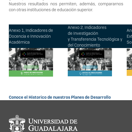
Nuestros resultados nos permiten, además, compararnos
con otras instituciones de educación superior.
Anexo 2, Indicadores
Anexo 1, Indicadores de
An
de Investigación
Docencia e Innovación
Ex
y Transferencia Tecnológica y
Académica
So
del Conocimiento
Conoce el Historico de nuestros Planes de Desarrollo
Información del
portal