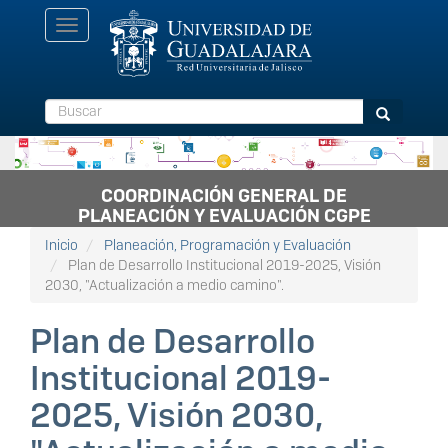
Pasar
Toggle
al
navigation
contenido
principal
Buscar
Buscar
COORDINACIÓN GENERAL DE
PLANEACIÓN Y EVALUACIÓN CGPE
Inicio
Planeación, Programación y Evaluación
Plan de Desarrollo Institucional 2019-2025, Visión
2030, "Actualización a medio camino".
Plan de Desarrollo
Institucional 2019-
2025, Visión 2030,